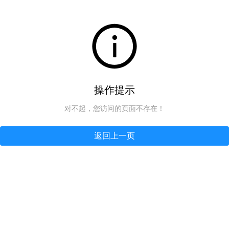
操作提示
对不起，您访问的页面不存在！
返回上一页