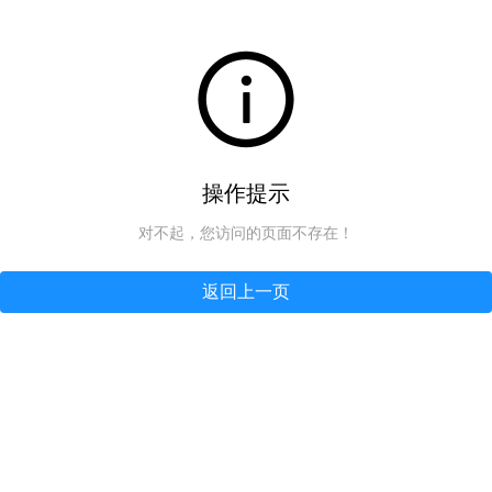
操作提示
对不起，您访问的页面不存在！
返回上一页