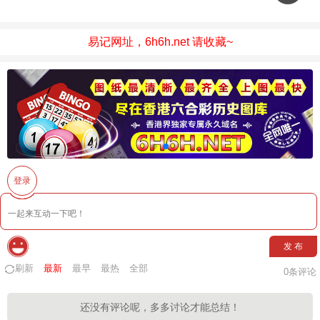
易记网址，6h6h.net 请收藏~
登录
发 布
刷新
最新
最早
最热
全部
0
条评论
还没有评论呢，多多讨论才能总结！