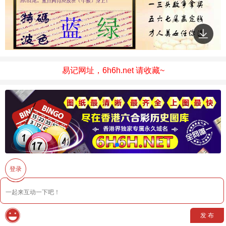
易记网址，6h6h.net 请收藏~
登录
发 布