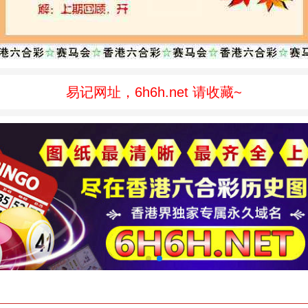
易记网址，6h6h.net 请收藏~