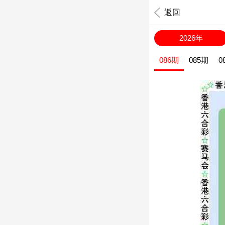
返回
2026年
086期
085期
0