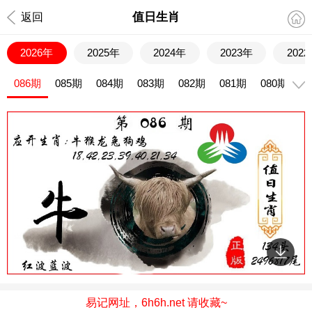
值日生肖
返回
2026年
2025年
2024年
2023年
202
086期
085期
084期
083期
082期
081期
080期
0
易记网址，6h6h.net 请收藏~