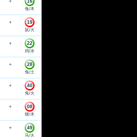
+
16
兔/木
+
19
鼠/火
+
22
鸡/水
+
28
兔/土
+
40
兔/火
+
08
猪/木
+
49
马/火