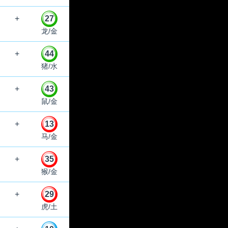
+
27
龙/金
+
44
猪/水
+
43
鼠/金
+
13
马/金
+
35
猴/金
+
29
虎/土