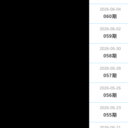
2026-06-04
060期
2026-06-02
059期
2026-05-30
058期
2026-05-28
057期
2026-05-26
056期
2026-05-23
055期
2026-05-21