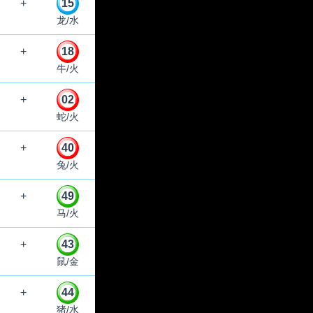
+
15
龙/水
+
18
牛/火
+
02
蛇/火
+
40
兔/火
+
49
马/火
+
43
鼠/金
+
44
猪/水