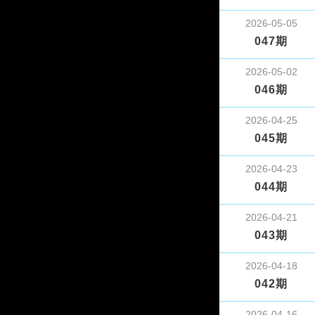
2026-05-05
047期
2026-05-02
046期
2026-04-25
045期
2026-04-23
044期
2026-04-21
043期
2026-04-18
042期
2026-04-16