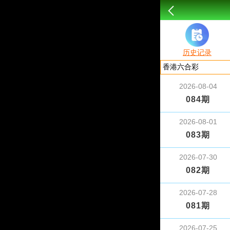
历史记录
2026-08-04
084期
2026-08-01
083期
2026-07-30
082期
2026-07-28
081期
2026-07-25