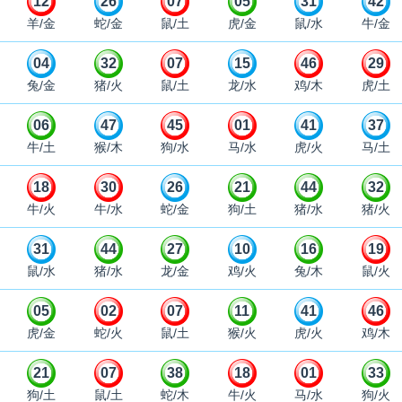
12
26
07
05
31
42
羊/金
蛇/金
鼠/土
虎/金
鼠/水
牛/金
04
32
07
15
46
29
兔/金
猪/火
鼠/土
龙/水
鸡/木
虎/土
06
47
45
01
41
37
牛/土
猴/木
狗/水
马/水
虎/火
马/土
18
30
26
21
44
32
牛/火
牛/水
蛇/金
狗/土
猪/水
猪/火
31
44
27
10
16
19
鼠/水
猪/水
龙/金
鸡/火
兔/木
鼠/火
05
02
07
11
41
46
虎/金
蛇/火
鼠/土
猴/火
虎/火
鸡/木
21
07
38
18
01
33
狗/土
鼠/土
蛇/木
牛/火
马/水
狗/火