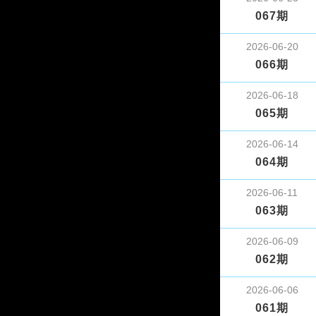
067期
2026-06-20
066期
2026-06-18
065期
2026-06-14
064期
2026-06-11
063期
2026-06-09
062期
2026-06-06
061期