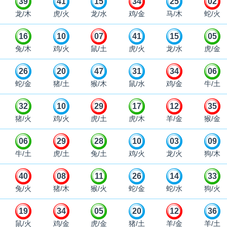
39
41
15
34
25
02
龙/木
虎/火
龙/水
鸡/金
马/木
蛇/火
16
10
07
41
15
05
兔/木
鸡/火
鼠/土
虎/火
龙/水
虎/金
26
20
47
31
34
06
蛇/金
猪/土
猴/木
鼠/水
鸡/金
牛/土
32
10
29
17
12
35
猪/火
鸡/火
虎/土
虎/木
羊/金
猴/金
06
29
28
10
03
09
牛/土
虎/土
兔/土
鸡/火
龙/火
狗/木
40
08
11
26
14
33
兔/火
猪/木
猴/火
蛇/金
蛇/水
狗/火
19
34
05
20
12
36
鼠/火
鸡/金
虎/金
猪/土
羊/金
羊/土