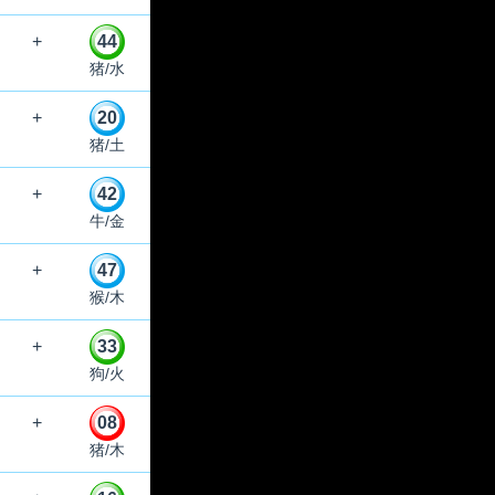
+
44
猪/水
+
20
猪/土
+
42
牛/金
+
47
猴/木
+
33
狗/火
+
08
猪/木