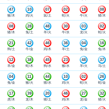
47
10
07
02
18
08
猴/木
鸡/火
鼠/土
蛇/火
牛/火
猪/木
08
28
48
30
03
02
猪/木
兔/土
羊/火
牛/水
龙/火
蛇/火
21
42
46
36
04
16
狗/土
牛/金
鸡/木
羊/土
兔/金
兔/木
12
38
45
23
48
37
羊/金
蛇/木
狗/水
猴/水
羊/火
马/土
04
11
44
10
02
26
兔/金
猴/火
猪/水
鸡/火
蛇/火
蛇/金
17
39
20
46
27
32
虎/木
龙/木
猪/土
鸡/木
龙/金
猪/火