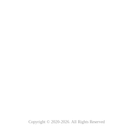
Copyright © 2020-
2026. All Rights Reserved