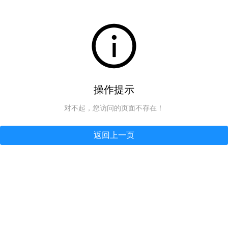
操作提示
对不起，您访问的页面不存在！
返回上一页