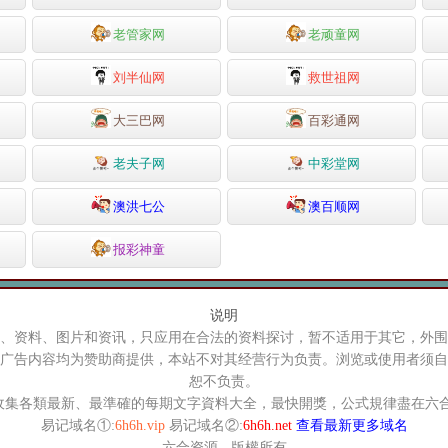
老管家网
老顽童网
刘半仙网
救世祖网
大三巴网
百彩通网
老夫子网
中彩堂网
澳洪七公
澳百顺网
报彩神童
说明
、资料、图片和资讯，只应用在合法的资料探讨，暂不适用于其它，外围
广告内容均为赞助商提供，本站不对其经营行为负责。浏览或使用者须自
恕不负责。
收集各類最新、最準確的每期文字資料大全，最快開獎，公式規律盡在六合
易记域名①:
6h6h.vip
易记域名②:
6h6h.net
查看最新更多域名
六合资源
-
版權所有