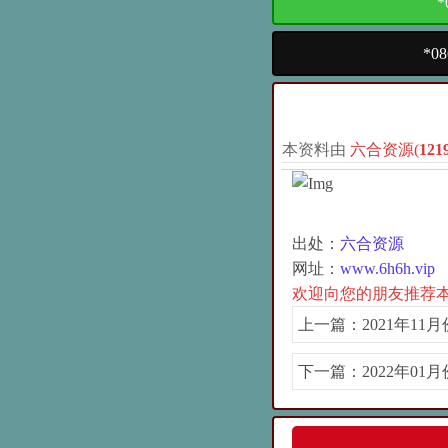
*
本资料由
六合资源(
121
出处：
六合资源
网址：
www.6h6h.vip
欢迎向您的朋友推荐
上一篇：
2021年1
下一篇：
2022年0