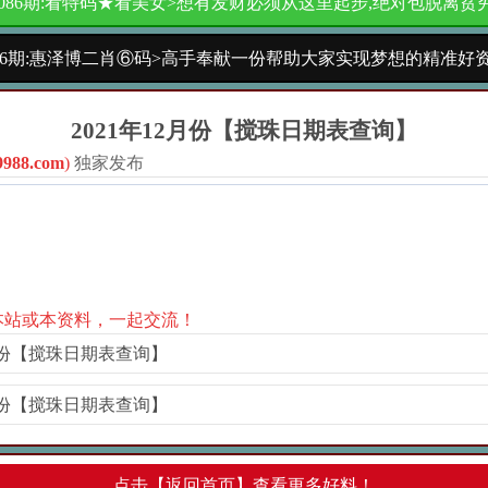
*086期:看特码★看美女>想有发财必须从这里起步,绝对包脱离贫穷
086期:惠泽博二肖⑥码>高手奉献一份帮助大家实现梦想的精准好资
2021年12月份【搅珠日期表查询】
9988.com
)
独家发布
本站或本资料，一起交流！
1月份【搅珠日期表查询】
1月份【搅珠日期表查询】
点击【返回首页】查看更多好料！