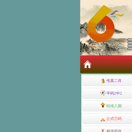
传真二肖
平码2中2
特准八期
公式①码
精选四肖