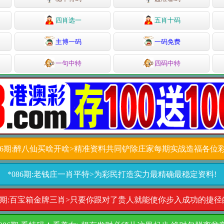
四肖选一
五肖十码
主博一码
一码免费
一句中特
四码中特
086期:醉八仙买啥开啥>精准资料共同铲除庄家每期实战造福各位彩
*086期:老钱庄一肖平特>为彩民打造实力最精确最稳定资料!
86期:百宝箱金牌三肖>只要你跟对了贵人就能使你步入成功的捷径