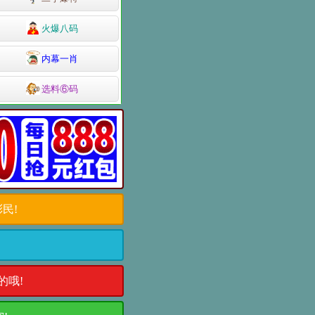
火爆八码
内幕一肖
选料⑥码
民!
的哦!