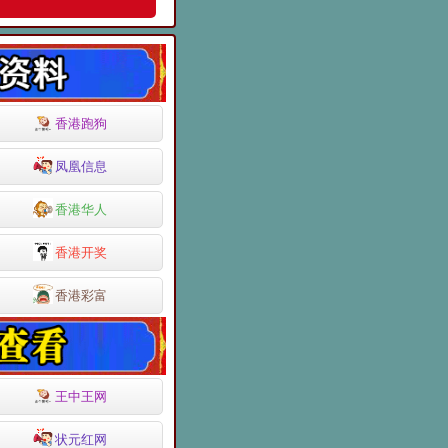
香港跑狗
凤凰信息
香港华人
香港开奖
香港彩富
王中王网
状元红网