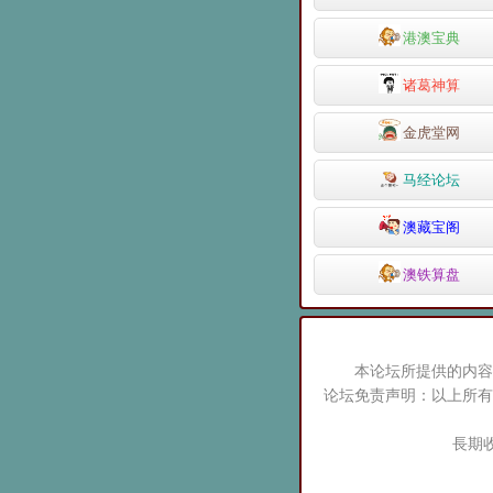
港澳宝典
诸葛神算
金虎堂网
马经论坛
澳藏宝阁
澳铁算盘
本论坛所提供的内容
论坛免责声明：以上所有
長期