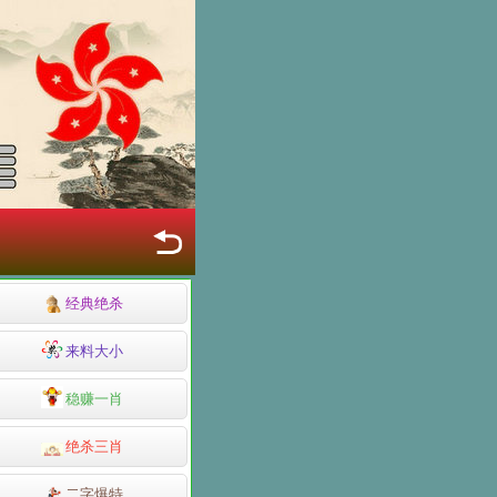
经典绝杀
来料大小
稳赚一肖
绝杀三肖
二字爆特