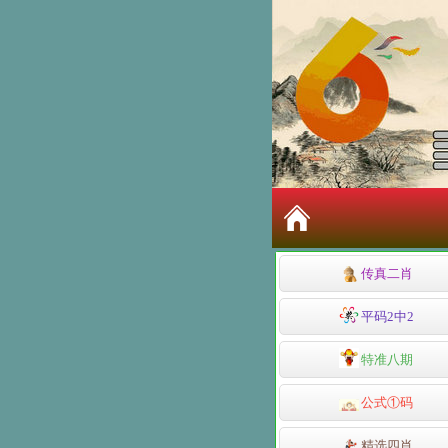
传真二肖
平码2中2
特准八期
公式①码
精选四肖