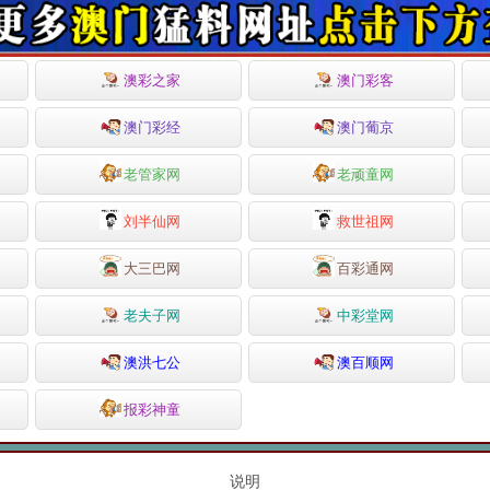
澳彩之家
澳门彩客
澳门彩经
澳门葡京
老管家网
老顽童网
刘半仙网
救世祖网
大三巴网
百彩通网
老夫子网
中彩堂网
澳洪七公
澳百顺网
报彩神童
说明