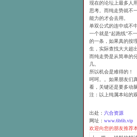
现在的论坛上最多人
思考。而纯走势就不
能力的才会去用。
单双公式的连中或不中
一个就是“起跑线”
的一条，如果真的按理论
生，实际查找大大超
而纯走势是从简单的
几。
所以机会是难得的！
呵呵。。如果朋友们
看，关键还是要多动
注：以上纯属本站的
出处：
六合资源
网址：
www.6h6h.vip
欢迎向您的朋友推荐