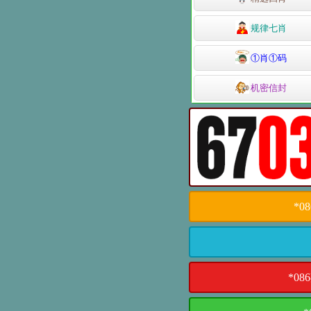
规律七肖
①肖①码
机密信封
*
*0