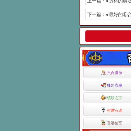
上一篇：
●钱料的解
下一篇：
●最好的⑥
六合资源
旺角彩皇
镇坛之宝
生财有道
香港创富