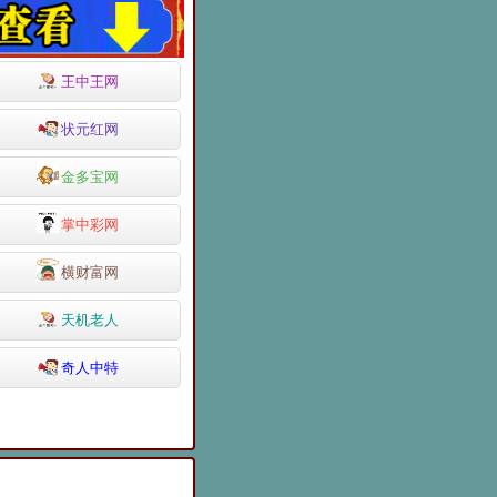
王中王网
状元红网
金多宝网
掌中彩网
横财富网
天机老人
奇人中特