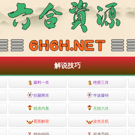
解说技巧
爆料一肖
绝密三肖
狂砸两肖
半波爆特
精准内幕
无错六肖
看图解密
波色玄机
稳中特码
超准⑤码