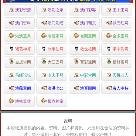
澳彩资源
澳彩之家
澳门彩客
王中王网
澳门资料
澳门彩经
澳门葡京
状元红网
港澳宝典
老管家网
老顽童网
金多宝网
诸葛神算
刘半仙网
救世祖网
掌中彩网
金虎堂网
大三巴网
百彩通网
横财富网
马经论坛
老夫子网
中彩堂网
天机老人
澳藏宝阁
澳洪七公
澳百顺网
奇人中特
澳铁算盘
报彩神童
说明
本论坛所提供的内容、资料、图片和资讯，只应用在合法的资料探
讨，暂不适用于其它，外围和使用。特此声明！