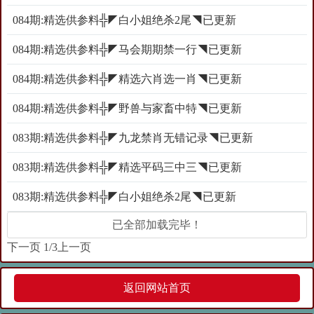
084期:精选供参料╬◤白小姐绝杀2尾◥已更新
084期:精选供参料╬◤马会期期禁一行◥已更新
084期:精选供参料╬◤精选六肖选一肖◥已更新
084期:精选供参料╬◤野兽与家畜中特◥已更新
083期:精选供参料╬◤九龙禁肖无错记录◥已更新
083期:精选供参料╬◤精选平码三中三◥已更新
083期:精选供参料╬◤白小姐绝杀2尾◥已更新
已全部加载完毕！
下一页
1/3
上一页
返回网站首页