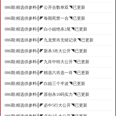
086期:精选供参料╬◤公开合数单双◥已更新
086期:精选供参料╬◤每期死禁一合◥已更新
086期:精选供参料╬◤白小姐绝杀2尾◥已更新
086期:精选供参料╬◤九龙禁肖无错记录◥已更新
086期:精选供参料╬◤新杀3肖大公开◥已更新
086期:精选供参料╬◤九肖中特大公开◥已更新
086期:精选供参料╬◤精选六肖选一肖◥已更新
086期:精选供参料╬◤白姐三个半波◥已更新
086期:精选供参料╬◤原创杀10码实力◥已更新
086期:精选供参料╬◤必中5行大公开◥已更新