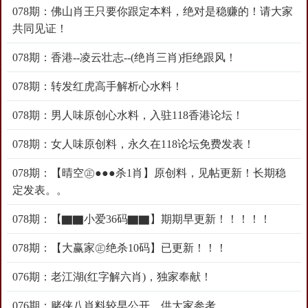
078期：佛山肖王只要你跟定本料，绝对是稳赚的！请大家
共同见证！
078期：香港--凌云壮志--(绝肖三肖)拒绝跟风！
078期：转发红虎高手解析心水料！
078期：男人味原创心水料，入驻118香港论坛！
078期：女人味原创料，永久在118论坛免费发表！
078期：【晴空㊣●●●杀1肖】原创料，见帖更新！长期稳
定发表。。
078期：【▇▇小爱36码▇▇】期期早更新！！！！！
078期：【大赢家㊣绝杀10码】已更新！！！
076期：老江湖(红字解六肖)，独家奉献！
076期：赌侠八肖料较早公开，供大家参考。。