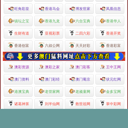
旺角彩皇
香港马会
博发世家
凤凰信息
镇坛之宝
香港九龙
六合宝典
香港华人
生财有道
亚视彩票
二四六彩
香港开奖
香港创富
六叔公网
天天好彩
香港彩富
澳彩资源
澳彩之家
澳门彩客
王中王网
澳门资料
澳门彩经
澳门葡京
状元红网
港澳宝典
老管家网
老顽童网
金多宝网
诸葛神算
刘半仙网
救世祖网
掌中彩网
金虎堂网
大三巴网
百彩通网
横财富网