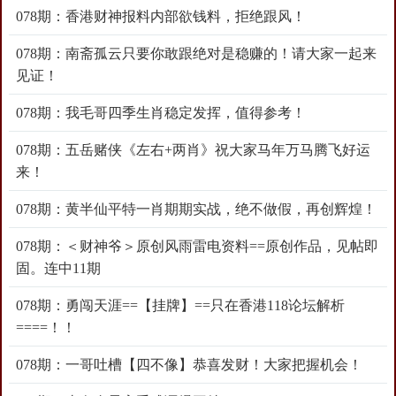
078期：香港财神报料内部欲钱料，拒绝跟风！
078期：南斋孤云只要你敢跟绝对是稳赚的！请大家一起来
见证！
078期：我毛哥四季生肖稳定发挥，值得参考！
078期：五岳赌侠《左右+两肖》祝大家马年万马腾飞好运
来！
078期：黄半仙平特一肖期期实战，绝不做假，再创辉煌！
078期：＜财神爷＞原创风雨雷电资料==原创作品，见帖即
固。连中11期
078期：勇闯天涯==【挂牌】==只在香港118论坛解析
====！！
078期：一哥吐槽【四不像】恭喜发财！大家把握机会！