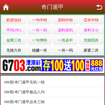
奇门遁甲
机密信封
一句中特
四码中特
②肖中特
平码2中2
一肖一码
选料⑥码
来料大小
金牌三肖
一句博特
一肖必中
无错四肖
无错六肖
稳赚一肖
一肖一码
家婆二肖
086期:奇门遁甲玄机一销
086期:奇门遁甲极品八玛
086期:奇门遁甲必杀三销