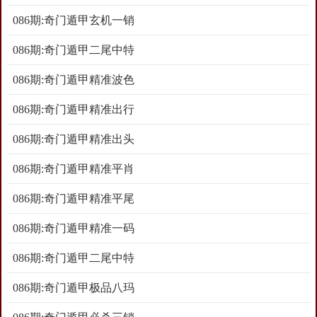
086期:奇门遁甲玄机一销
086期:奇门遁甲二尾中特
086期:奇门遁甲精准波色
086期:奇门遁甲精准出行
086期:奇门遁甲精准出头
086期:奇门遁甲精准平肖
086期:奇门遁甲精准平尾
086期:奇门遁甲精准一码
086期:奇门遁甲二尾中特
086期:奇门遁甲极品八玛