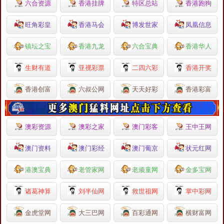
六合资源
香港挂牌
特区总站
香港跑狗
旺角彩皇
香港马会
博发世家
凤凰信息
镇坛之宝
香港九龙
六合宝典
香港华人
生财有道
亚视彩票
二四六彩
香港开奖
香港创富
六叔公网
天天好彩
香港彩富
澳彩资源
澳彩之家
澳门彩客
王中王网
澳门资料
澳门彩经
澳门葡京
状元红网
港澳宝典
老管家网
老顽童网
金多宝网
诸葛神算
刘半仙网
救世祖网
掌中彩网
金虎堂网
大三巴网
百彩通网
横财富网