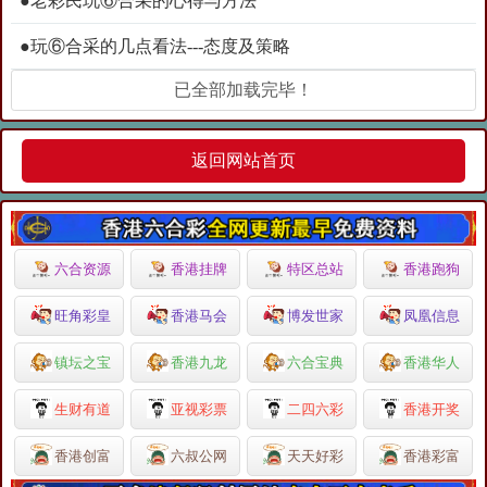
●老彩民玩⑥合采的心得与方法
●玩⑥合采的几点看法---态度及策略
已全部加载完毕！
返回网站首页
六合资源
香港挂牌
特区总站
香港跑狗
旺角彩皇
香港马会
博发世家
凤凰信息
镇坛之宝
香港九龙
六合宝典
香港华人
生财有道
亚视彩票
二四六彩
香港开奖
香港创富
六叔公网
天天好彩
香港彩富