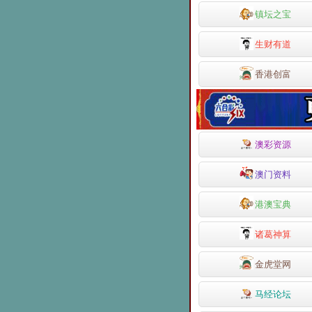
镇坛之宝
生财有道
香港创富
澳彩资源
澳门资料
港澳宝典
诸葛神算
金虎堂网
马经论坛