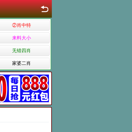
②肖中特
来料大小
无错四肖
家婆二肖