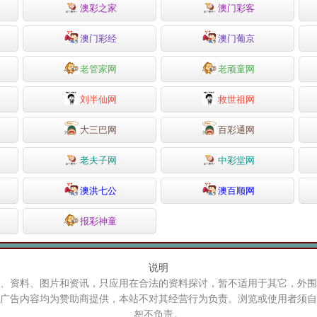
澳彩之家
澳门彩客
澳门彩经
澳门葡京
老管家网
老顽童网
刘半仙网
救世祖网
大三巴网
百彩通网
老夫子网
中彩堂网
澳洪七公
澳百顺网
报彩神童
说明
、资料、图片和资讯，只应用在合法的资料探讨，暂不适用于其它，外围
广告内容均为赞助商提供，本站不对其经营行为负责。浏览或使用者须自
恕不负责。