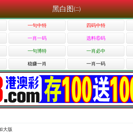
黑白图㈡
一句中特
四码中特
一肖一码
选料⑥码
一句博特
一肖必中
稳赚一肖
一肖一码
加大版