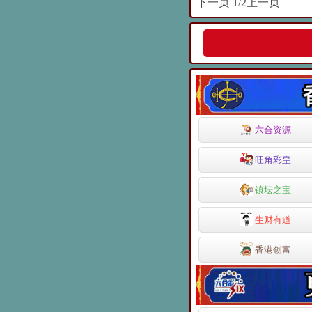
下一页
1/2
上一页
六合资源
旺角彩皇
镇坛之宝
生财有道
香港创富