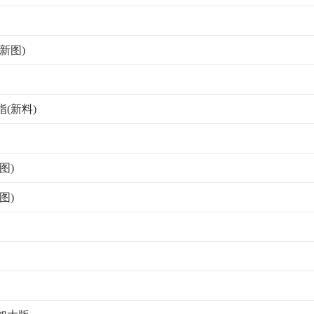
新图)
(新料)
图)
图)