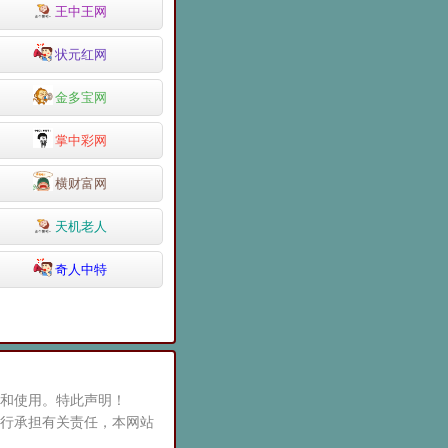
王中王网
状元红网
金多宝网
掌中彩网
横财富网
天机老人
奇人中特
和使用。特此声明！
行承担有关责任，本网站