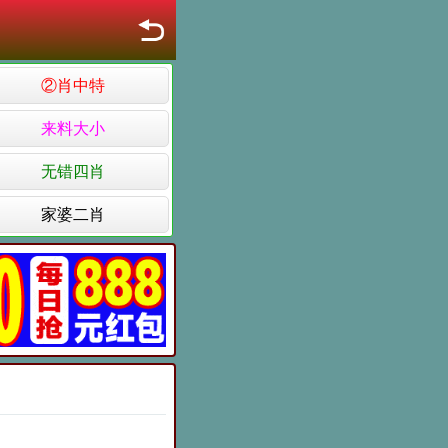
②肖中特
来料大小
无错四肖
家婆二肖