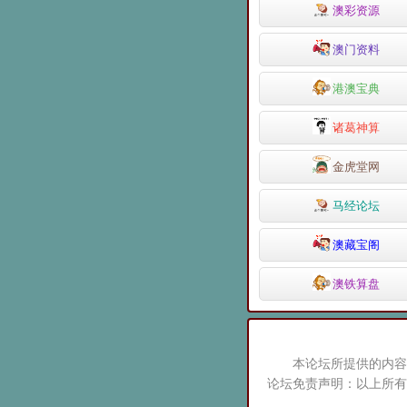
澳彩资源
澳门资料
港澳宝典
诸葛神算
金虎堂网
马经论坛
澳藏宝阁
澳铁算盘
本论坛所提供的内容
论坛免责声明：以上所有