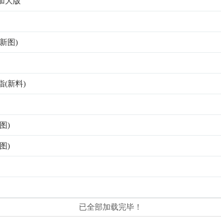
加大版
新图)
(新料)
图)
图)
已全部加载完毕！