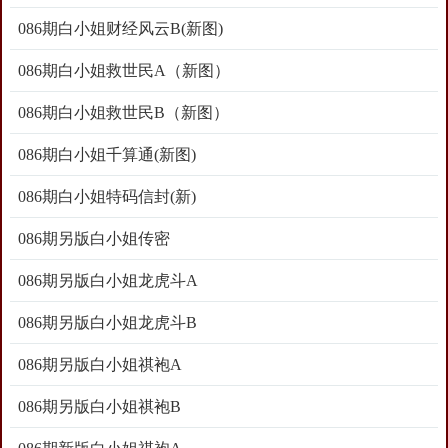
086期白小姐财经风云B(新图)
086期白小姐救世民A（新图）
086期白小姐救世民B（新图）
086期白小姐千算通(新图)
086期白小姐特码信封(新)
086期另版白小姐传密
086期另版白小姐龙虎斗A
086期另版白小姐龙虎斗B
086期另版白小姐祺袍A
086期另版白小姐祺袍B