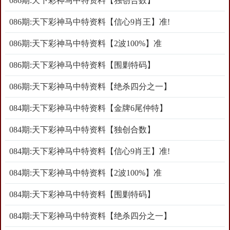
086期:天下彩神马中特资料【独创合数】
086期:天下彩神马中特资料【信心9肖王】准!
086期:天下彩神马中特资料【2波100%】准
086期:天下彩神马中特资料【围剿特码】
086期:天下彩神马中特资料【绝杀四分之一】
084期:天下彩神马中特资料【金牌6尾仲特】
084期:天下彩神马中特资料【独创合数】
084期:天下彩神马中特资料【信心9肖王】准!
084期:天下彩神马中特资料【2波100%】准
084期:天下彩神马中特资料【围剿特码】
084期:天下彩神马中特资料【绝杀四分之一】