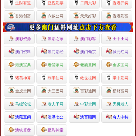
生财有道
亚视彩票
二四六彩
香港开奖
香港创富
六叔公网
天天好彩
香港彩富
澳彩资源
澳彩之家
澳门彩客
王中王网
澳门资料
澳门彩经
澳门葡京
状元红网
港澳宝典
老管家网
老顽童网
金多宝网
诸葛神算
刘半仙网
救世祖网
掌中彩网
金虎堂网
大三巴网
百彩通网
横财富网
马经论坛
老夫子网
中彩堂网
天机老人
澳藏宝阁
澳洪七公
澳百顺网
奇人中特
澳铁算盘
报彩神童