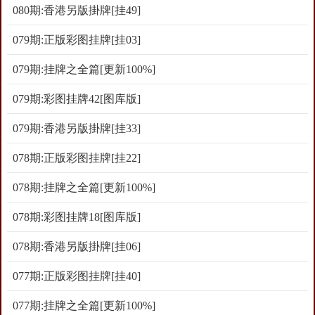
080期:香港另版掛牌[挂49]
079期:正版彩图挂牌[挂03]
079期:挂牌之全篇[更新100%]
079期:彩图挂牌42[图库版]
079期:香港另版掛牌[挂33]
078期:正版彩图挂牌[挂22]
078期:挂牌之全篇[更新100%]
078期:彩图挂牌18[图库版]
078期:香港另版掛牌[挂06]
077期:正版彩图挂牌[挂40]
077期:挂牌之全篇[更新100%]