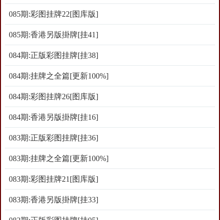
085期:彩图挂牌22[图库版]
085期:香港另版掛牌[挂41]
084期:正版彩图挂牌[挂38]
084期:挂牌之全篇[更新100%]
084期:彩图挂牌26[图库版]
084期:香港另版掛牌[挂16]
083期:正版彩图挂牌[挂36]
083期:挂牌之全篇[更新100%]
083期:彩图挂牌21[图库版]
083期:香港另版掛牌[挂33]