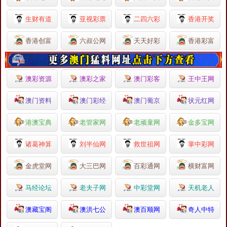
生财有道
亚视彩票
二四六彩
香港开奖
香港创富
六叔公网
天天好彩
香港彩富
澳彩资源
澳彩之家
澳门彩客
王中王网
澳门资料
澳门彩经
澳门葡京
状元红网
港澳宝典
老管家网
老顽童网
金多宝网
诸葛神算
刘半仙网
救世祖网
掌中彩网
金虎堂网
大三巴网
百彩通网
横财富网
马经论坛
老夫子网
中彩堂网
天机老人
澳藏宝阁
澳洪七公
澳百顺网
奇人中特