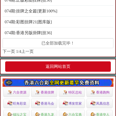
074期:正版彩图挂牌[挂30]
074期:挂牌之全篇[更新100%]
074期:彩图挂牌21[图库版]
074期:香港另版掛牌[挂36]
已全部加载完毕！
下一页
1/4
上一页
返回网站首页
六合资源
香港挂牌
特区总站
香港跑狗
旺角彩皇
香港马会
博发世家
凤凰信息
镇坛之宝
香港九龙
六合宝典
香港华人