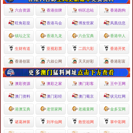
六合资源
香港挂牌
特区总站
香港跑狗
旺角彩皇
香港马会
博发世家
凤凰信息
镇坛之宝
香港九龙
六合宝典
香港华人
生财有道
亚视彩票
二四六彩
香港开奖
香港创富
六叔公网
天天好彩
香港彩富
澳彩资源
澳彩之家
澳门彩客
王中王网
澳门资料
澳门彩经
澳门葡京
状元红网
港澳宝典
老管家网
老顽童网
金多宝网
诸葛神算
刘半仙网
救世祖网
掌中彩网