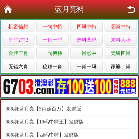
蓝月亮料
机密信封
一句中特
四码中特
②肖中特
平码2中2
一肖一码
选料⑥码
来料大小
金牌三肖
一句博特
一肖必中
无错四肖
无错六肖
稳赚一肖
一肖一码
家婆二肖
086期:蓝月亮【5肖赚百万】发财版
086期:蓝月亮【10码中特王】发财版
086期:蓝月亮【四码中特】发财版