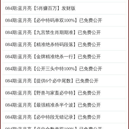
084期:蓝月亮【5肖赚百万】发财版
084期:蓝月亮【必中特码单双100%】已免费公开
084期:蓝月亮【九宫禁生肖期期准】已免费公开
084期:蓝月亮【精准绝杀特码段落】已免费公开
084期:蓝月亮【金牌精准绝杀一行】已免费公开
084期:蓝月亮【公开三头中特100%】已免费公开
084期:蓝月亮【提供6个必中尾数】已免费公开
084期:蓝月亮【野兽与家畜必中特】已免费公开
084期:蓝月亮【最强精准杀半个波】已免费公开
084期:蓝月亮【必中特段无错记录】已免费公开