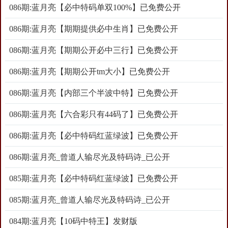
086期:蓝月亮【必中特码单双100%】已免费公开
086期:蓝月亮【期期提供必中生肖】已免费公开
086期:蓝月亮【期期公开必中三行】已免费公开
086期:蓝月亮【期期公开tm大小】已免费公开
086期:蓝月亮【内部三个半波中特】已免费公开
086期:蓝月亮【六合彩只有44码了】已免费公开
086期:蓝月亮【必中特码红蓝绿波】已免费公开
086期:蓝月亮_曾道人输尽光及特码诗_已公开
085期:蓝月亮【必中特码红蓝绿波】已免费公开
085期:蓝月亮_曾道人输尽光及特码诗_已公开
084期:蓝月亮【10码中特王】发财版