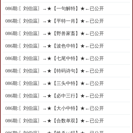
086期:〖刘伯温〗→★【一句解特】★←已公开
086期:〖刘伯温〗→★【平特一肖】★←已公开
086期:〖刘伯温〗→★【野兽家畜】★←已公开
086期:〖刘伯温〗→★【波色中特】★←已公开
086期:〖刘伯温〗→★【七尾中特】★←已公开
086期:〖刘伯温〗→★【特码诗句】★←已公开
086期:〖刘伯温〗→★【三头中特】★←已公开
086期:〖刘伯温〗→★【必中三行】★←已公开
086期:〖刘伯温〗→★【大小中特】★←已公开
086期:〖刘伯温〗→★【合数单双】★←已公开