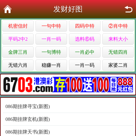
发财好图
机密信封
一句中特
四码中特
②肖中特
平码2中2
一肖一码
选料⑥码
来料大小
金牌三肖
一句博特
一肖必中
无错四肖
无错六肖
稳赚一肖
一肖一码
家婆二肖
086期挂牌寻宝(新图)
086期挂牌玄机(新图)
086期挂牌天书(新图)