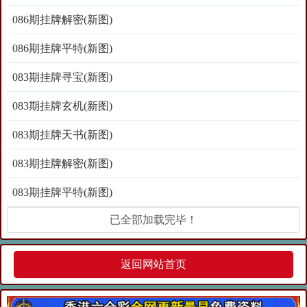
086期挂牌解密(新图)
086期挂牌平特(新图)
083期挂牌寻宝(新图)
083期挂牌玄机(新图)
083期挂牌天书(新图)
083期挂牌解密(新图)
083期挂牌平特(新图)
已全部加载完毕！
返回网站首页